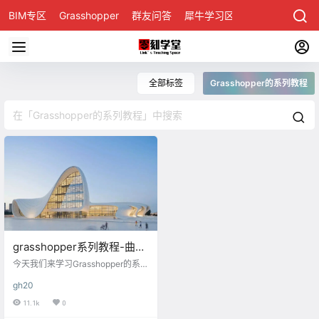
BIM专区
Grasshopper
群友问答
犀牛学习区
全部标签
Grasshopper的系列教程
grasshopper系列教程-曲线
的工具1
今天我们来学习Grasshopper的系列
教程，今天学习的内容是关于曲线
gh20
的一些小工具，他们有：炸开曲
线，延伸曲线，翻转曲线方向，连
11.1k
0
接曲线 Explode：炸开曲线 顾名思