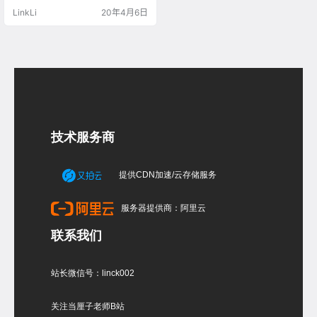
义，就是把多段线炸开为单个曲线 E
LinkLi
20年4月6日
xtend Curve：延伸曲线 延长曲线的
两个端点 Grasshopper运算器左边
的参数分别代表的是： 要延长的曲
线 扬长曲线的类型，输入参数1为直
线，2为弧线，3为平滑的曲线 曲线
端点的延长…
技术服务商
提供CDN加速/云存储服务
服务器提供商：阿里云
联系我们
站长微信号：linck002
关注当厘子老师B站