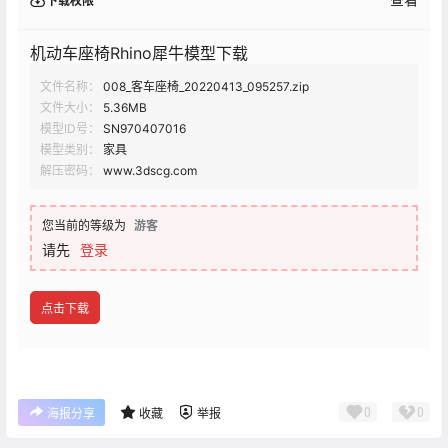
下载权限
机动车座椅Rhino犀牛模型下载
文件名称：
008_客车座椅_20220413_095257.zip
文件大小：
5.36MB
模型ID号：
SN970407016
模型类别：
家具
解压密码：
www.3dscg.com
您当前的等级为
游客
请先
登录
点击下载
0
0
海报分享
收藏
举报