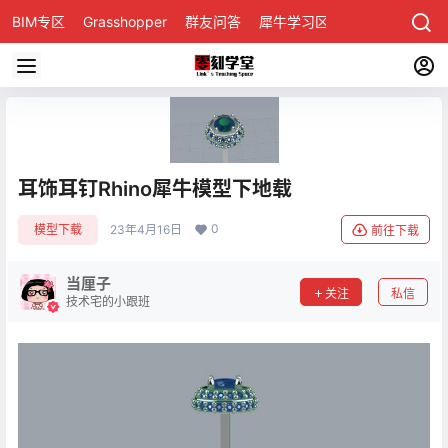
BIM专区
Grasshopper
群友问答
犀牛学习区
耳饰耳钉Rhino犀牛模型下地载
0
模型下载
23年4月16日
前往下载
当厘子
关注
私信
技术宅的小跟班