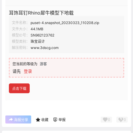
耳饰耳钉Rhino犀牛模型下地载
文件名称：
puset-4.snapshot_20230323_110208.zip
文件大小：
44.1MB
模型ID号：
SN962123762
模型类别：
珠宝设计
解压密码：
www.3dscg.com
您当前的等级为
游客
请先
登录
点击下载
0
0
海报分享
收藏
举报