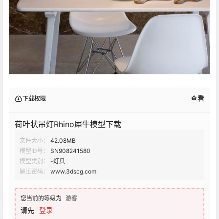
查看
下载权限
荷叶状吊灯Rhino犀牛模型下载
文件大小：
42.08MB
模型ID号：
SN908241580
模型类别：
-灯具
解压密码：
www.3dscg.com
您当前的等级为
游客
请先
登录