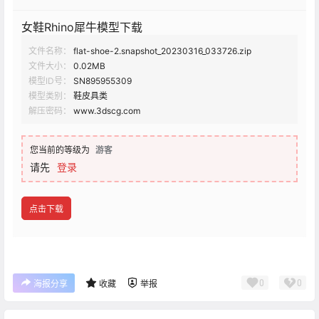
女鞋Rhino犀牛模型下载
文件名称：
flat-shoe-2.snapshot_20230316_033726.zip
文件大小：
0.02MB
模型ID号：
SN895955309
模型类别：
鞋皮具类
解压密码：
www.3dscg.com
您当前的等级为
游客
请先
登录
点击下载
0
0
海报分享
收藏
举报