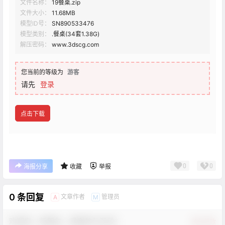
文件名称：
19餐桌.zip
文件大小：
11.68MB
模型ID号：
SN890533476
模型类别：
.餐桌(34套1.38G)
解压密码：
www.3dscg.com
您当前的等级为
游客
请先
登录
点击下载
0
0
海报分享
收藏
举报
0 条回复
文章作者
管理员
A
M
欢迎您，新朋友，感谢参与互动！
确认修改