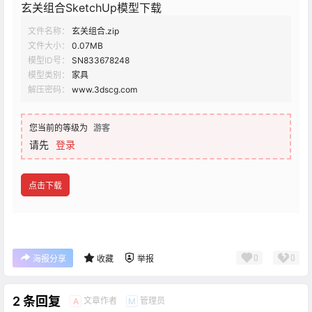
玄关组合SketchUp模型下载
文件名称：
玄关组合.zip
文件大小：
0.07MB
模型ID号：
SN833678248
模型类别：
家具
解压密码：
www.3dscg.com
您当前的等级为
游客
请先
登录
点击下载
0
0
海报分享
收藏
举报
2 条回复
文章作者
管理员
A
M