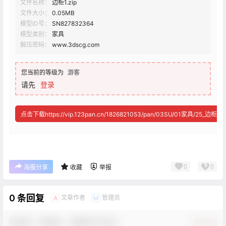
文件名称：
边柜1.zip
文件大小：
0.05MB
模型ID号：
SN827832364
模型类别：
家具
解压密码：
www.3dscg.com
您当前的等级为
游客
请先
登录
点击下载https://vip.123pan.cn/1826821053/pan/03SU/01家具/25_边柜1/边
0
0
海报分享
收藏
举报
0 条回复
文章作者
管理员
A
M
欢迎您，新朋友，感谢参与互动！
确认修改