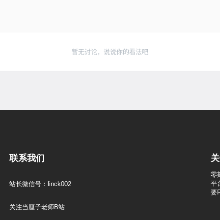
暂无讨论，说说你的看法吧
联系我们
关
零
平
站长微信号：linck002
要
关注当厘子老师B站