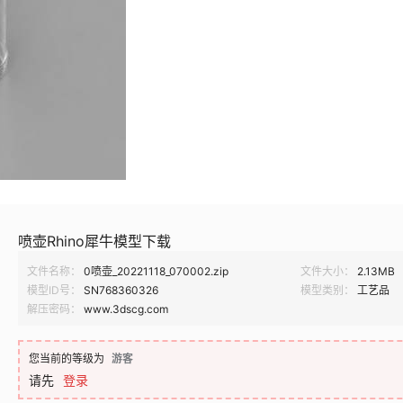
喷壶Rhino犀牛模型下载
文件名称：
0喷壶_20221118_070002.zip
文件大小：
2.13MB
模型ID号：
SN768360326
模型类别：
工艺品
解压密码：
www.3dscg.com
您当前的等级为
游客
请先
登录