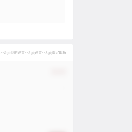
gt;我的设置--&gt;设置--&gt;绑定邮箱
确认修改