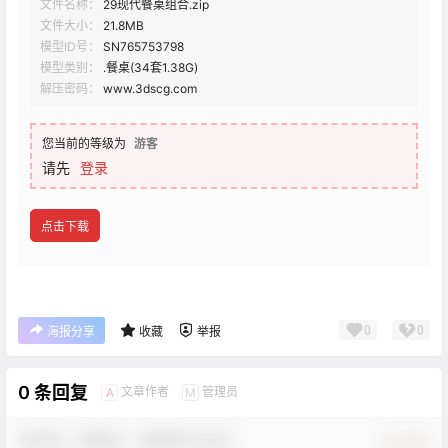
文件名称：
29现代餐桌组合.zip
文件大小：
21.8MB
模型ID号：
SN765753798
模型类别：
.餐桌(34套1.38G)
解压密码：
www.3dscg.com
您当前的等级为
游客
请先
登录
点击下载
0
0
海报分享
收藏
举报
0 条回复
文章作者
管理员
A
M
欢迎您，新朋友，感谢参与互动！
确认修改