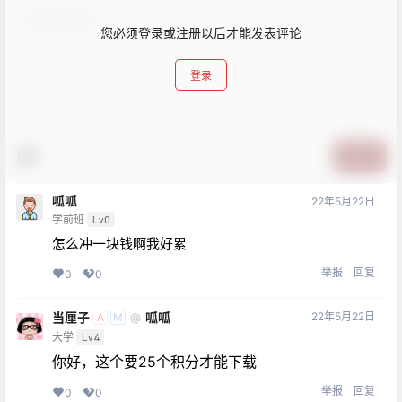
您必须登录或注册以后才能发表评论
登录
提交
呱呱
22年5月22日
学前班
Lv0
怎么冲一块钱啊我好累
举报
回复
0
0
当厘子
呱呱
22年5月22日
@
A
M
大学
Lv4
你好，这个要25个积分才能下载
举报
回复
0
0