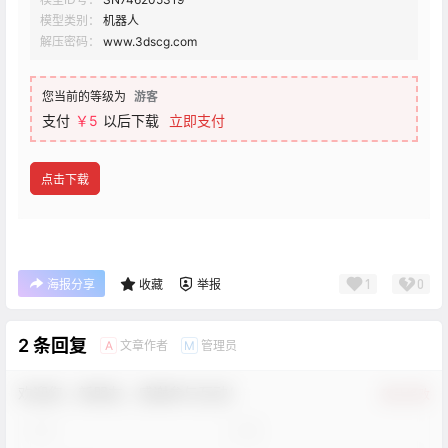
模型类别：
机器人
解压密码：
www.3dscg.com
您当前的等级为
游客
支付
￥5
以后下载
立即支付
点击下载
1
0
海报分享
收藏
举报
2 条回复
文章作者
管理员
A
M
欢迎您，新朋友，感谢参与互动！
确认修改