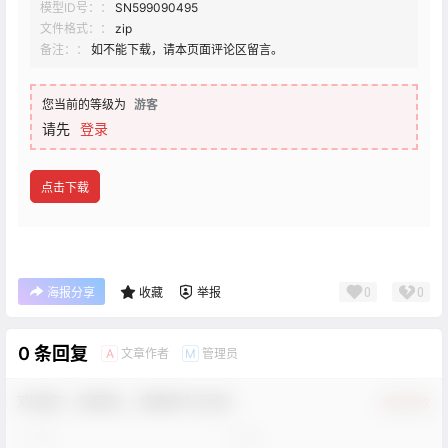
模型ID号：：
SN599090495
文件格式：：
zip
备注：：
如不能下载，请本页面评论区留言。
您当前的等级为
游客
请先
登录
点击下载
0
0
海报分享
收藏
举报
0 条回复
文章作者
管理员
A
M
欢迎您，新朋友，感谢参与互动！
确认修改