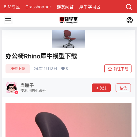
BIM专区
Grasshopper
群友问答
犀牛学习区
办公椅Rhino犀牛模型下载
0
模型下载
24年11月13日
前往下载
当厘子
关注
私信
技术宅的小跟班