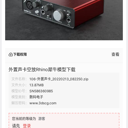
查看
下载权限
外置声卡空放Rhino犀牛模型下载
文件名称：
106-外置声卡_20220213_082250.zip
文件大小：
13.87MB
模型ID号：
SN586360985
模型类别：
数码电子
解压密码：
www.3dscg.com
您当前的等级为
游客
请先
登录