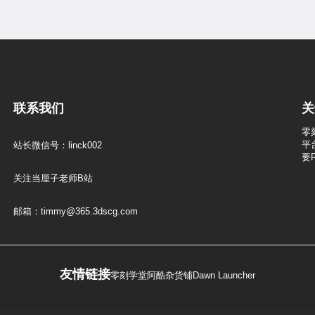
联系我们
关
零
平
站长微信号：linck002
要
关注当厘子老师B站
邮箱：timmy@365.3dscg.com
友情链接
零刻学堂
阿酷杂货铺
Dawn Launcher