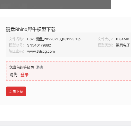
键盘Rhino犀牛模型下载
文件名称：
062-键盘_20220213_081223.zip
文件大小：
0.84MB
模型ID号：
SN540179882
模型类别：
数码电子
解压密码：
www.3dscg.com
您当前的等级为
游客
请先
登录
点击下载