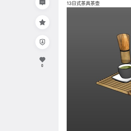
13日式茶具茶壶
0