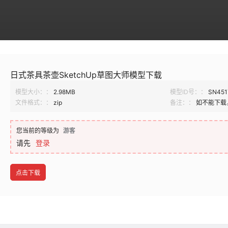
日式茶具茶壶SketchUp草图大师模型下载
模型大小：：
2.98MB
模型ID号：：
SN451
文件格式：：
zip
备注：：
如不能下载
您当前的等级为
游客
请先
登录
点击下载