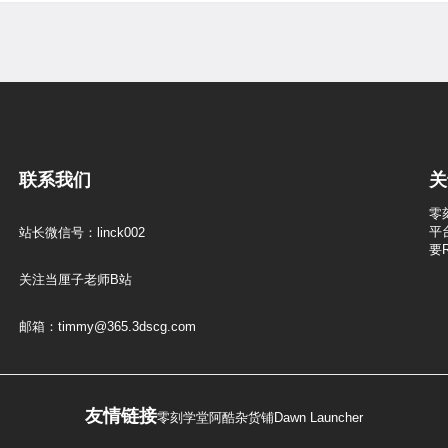
联系我们
关
零
平
站长微信号：linck002
要
关注当厘子老师B站
邮箱：timmy@365.3dscg.com
友情链接
零刻学堂
阿酷杂货铺
Dawn Launcher