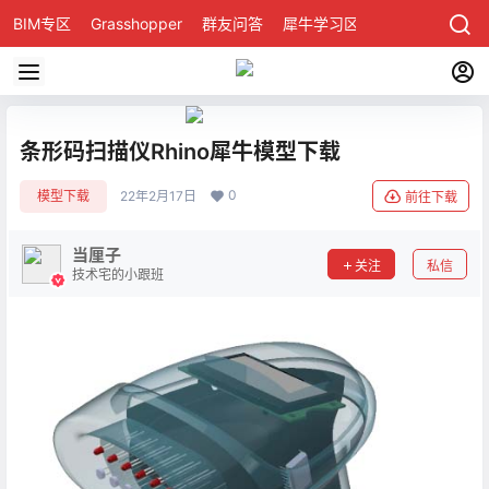
BIM专区
Grasshopper
群友问答
犀牛学习区
条形码扫描仪Rhino犀牛模型下载
0
模型下载
22年2月17日
前往下载
当厘子
关注
私信
技术宅的小跟班