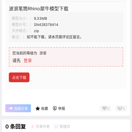
波浪笔筒Rhino犀牛模型下载
模型大小：：
9.33MB
模型ID号：：
SN428376414
文件格式：：
zip
备注：：
如不能下载，请本页面评论区留言。
您当前的等级为
游客
请先
登录
点击下载
0
0
海报分享
收藏
举报
0 条回复
文章作者
管理员
A
M