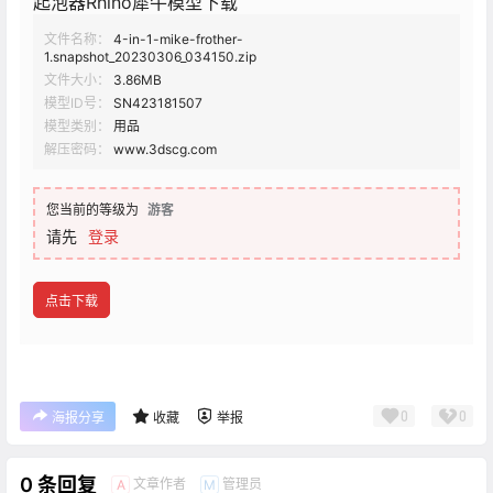
起泡器Rhino犀牛模型下载
文件名称：
4-in-1-mike-frother-
1.snapshot_20230306_034150.zip
文件大小：
3.86MB
模型ID号：
SN423181507
模型类别：
用品
解压密码：
www.3dscg.com
您当前的等级为
游客
请先
登录
点击下载
0
0
海报分享
收藏
举报
0 条回复
文章作者
管理员
A
M