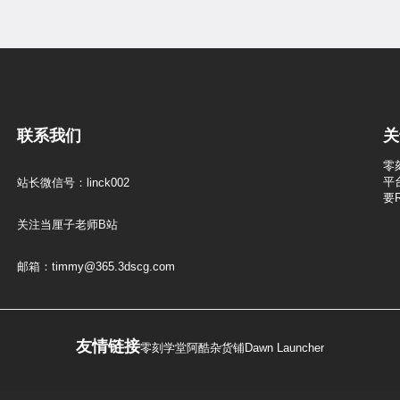
联系我们
关
零
平
站长微信号：linck002
要
关注当厘子老师B站
邮箱：timmy@365.3dscg.com
友情链接
零刻学堂
阿酷杂货铺
Dawn Launcher