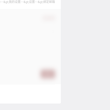
gt;我的设置--&gt;设置--&gt;绑定邮箱
确认修改
提交