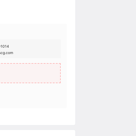
01014
cg.com