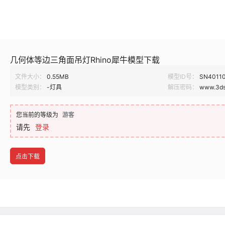
几何体等边三角面吊灯Rhino犀牛模型下载
文件大小：
0.55MB
模型ID号：
SN4011
模型类别：
-灯具
解压密码：
www.3ds
您当前的等级为
游客
请先
登录
点击下载