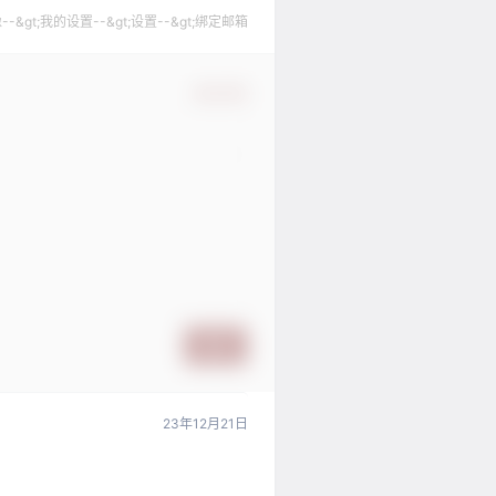
gt;我的设置--&gt;设置--&gt;绑定邮箱
确认修改
提交
23年12月21日