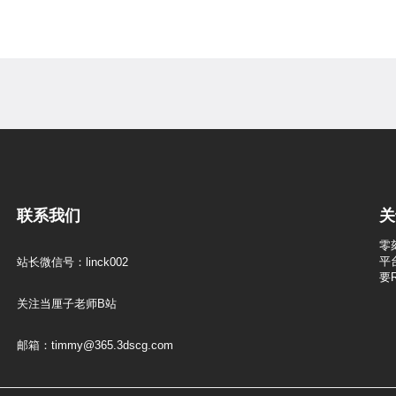
联系我们
关
零
平
站长微信号：linck002
要
关注当厘子老师B站
邮箱：timmy@365.3dscg.com