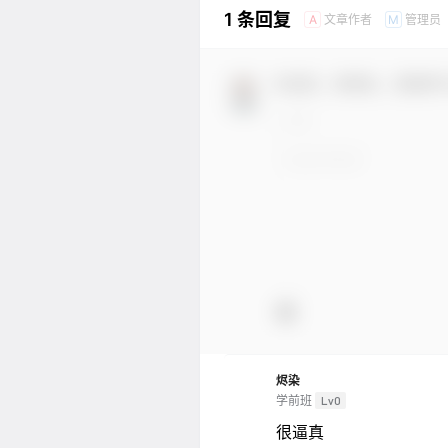
1 条回复
文章作者
管理员
A
M
欢迎您，新朋友，感谢参
烬染
学前班
Lv0
很逼真