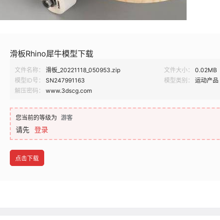
滑板Rhino犀牛模型下载
文件名称：
滑板_20221118_050953.zip
文件大小：
0.02MB
模型ID号：
SN247991163
模型类别：
运动产品
解压密码：
www.3dscg.com
您当前的等级为
游客
请先
登录
点击下载