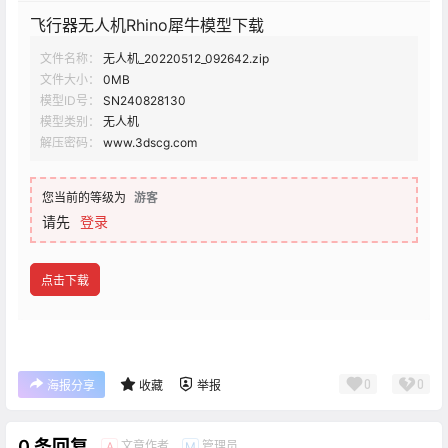
飞行器无人机Rhino犀牛模型下载
文件名称：
无人机_20220512_092642.zip
文件大小：
0MB
模型ID号：
SN240828130
模型类别：
无人机
解压密码：
www.3dscg.com
您当前的等级为
游客
请先
登录
点击下载
0
0
海报分享
收藏
举报
0 条回复
文章作者
管理员
A
M