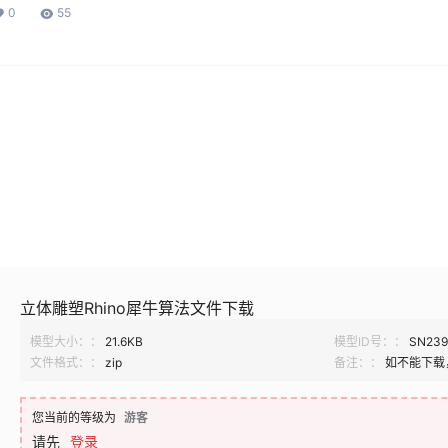
0
55
立体雕塑Rhino犀牛算法文件下载
模型大小：：
21.6KB
模型ID号：：
SN239
文件格式：：
zip
备注：：
如不能下载
您当前的等级为
游客
请先
登录