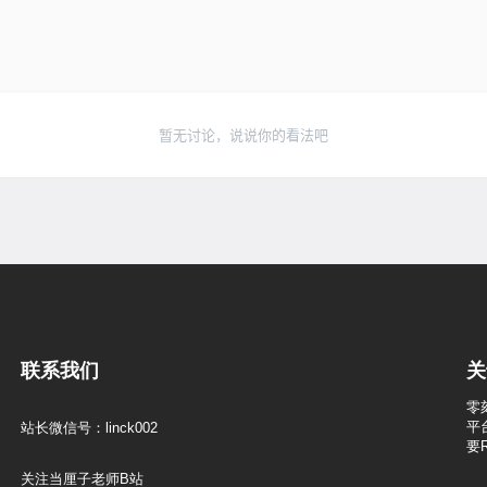
暂无讨论，说说你的看法吧
联系我们
关
零
平
站长微信号：linck002
要
关注当厘子老师B站