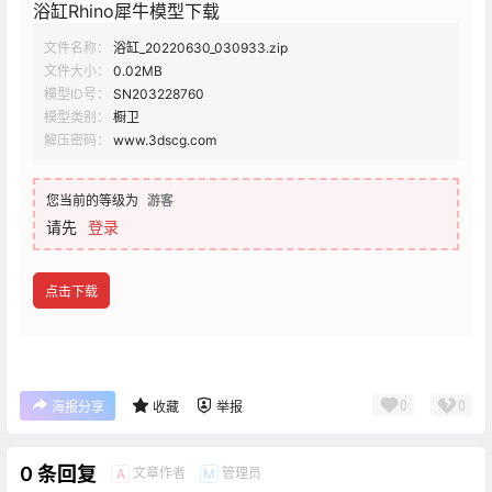
浴缸Rhino犀牛模型下载
文件名称：
浴缸_20220630_030933.zip
文件大小：
0.02MB
模型ID号：
SN203228760
模型类别：
橱卫
解压密码：
www.3dscg.com
您当前的等级为
游客
请先
登录
点击下载
0
0
海报分享
收藏
举报
0 条回复
文章作者
管理员
A
M