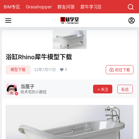
BIM专区
Grasshopper
群友问答
犀牛学习区
浴缸Rhino犀牛模型下载
0
模型下载
22年7月17日
前往下载
当厘子
关注
私信
技术宅的小跟班