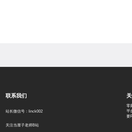
联系我们
关
零
平
站长微信号：linck002
要
关注当厘子老师B站