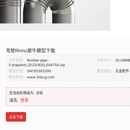
弯管Rhino犀牛模型下载
文件名称：
flexible-pipe-
文件大小：
20.09M
5.snapshot_20220630_094754.zip
模型ID号：
SN150363395
模型类别：
五金配件
解压密码：
www.3dscg.com
您当前的等级为
游客
请先
登录
点击下载