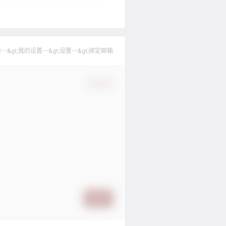
gt;我的设置--&gt;设置--&gt;绑定邮箱
确认修改
提交