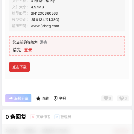
文件名称：
01餐桌合集.zip
文件大小：
4.97MB
模型ID号：
SN1200360563
模型类别：
.餐桌(34套1.38G)
解压密码：
www.3dscg.com
您当前的等级为
游客
请先
登录
点击下载
0
0
海报分享
收藏
举报
0 条回复
文章作者
管理员
A
M
欢迎您，新朋友，感谢参与互动！
确认修改