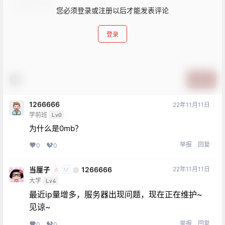
您必须登录或注册以后才能发表评论
登录
提交
1266666
22年11月11日
学前班
Lv0
为什么是0mb？
举报
回复
0
0
当厘子
1266666
22年11月11日
@
A
M
大学
Lv4
最近ip量增多，服务器出现问题，现在正在维护~
见谅~
举报
回复
0
0