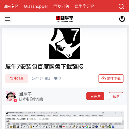
BIM专区
Grasshopper
群友问答
犀牛学习区
犀牛7安装包百度网盘下载链接
0
软件分享
24年6月6日
前往下载
当厘子
关注
私信
技术宅的小跟班