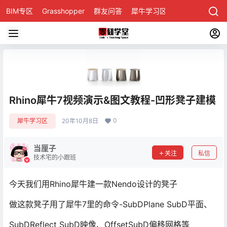
BIM专区
Grasshopper
群友问答
犀牛学习区
Rhino犀牛7视频演示&图文教程-凹形凳子建模
0
犀牛学习区
20年10月8日
当厘子
关注
私信
技术宅的小跟班
今天我们用Rhino犀牛建一款Nendo设计的凳子
做这款凳子用了犀牛7里的命令-SubDPlane SubD平面、
SubDReflect SubD映像、OffsetSubD偏移网格等