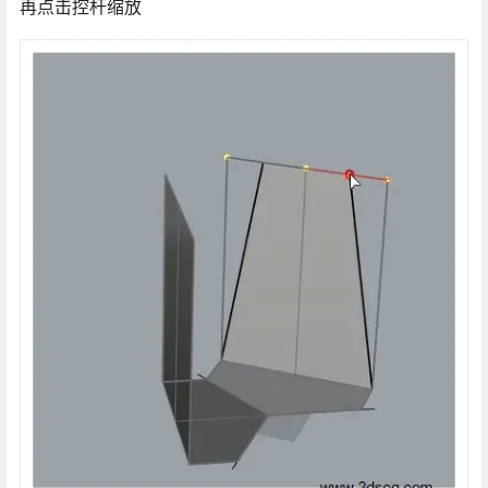
再点击控杆缩放