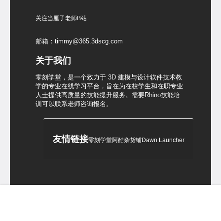
关注当厘子老师B站
邮箱：timmy@365.3dscg.com
关于我们
零刻学堂，是一个致力于 3D 建模与设计软件技术教
学的专业在线学习平台，旨在为在校学生和在职专业
人士提供高质量的技能提升服务。需要Rhino技能培
训可以联系老师咨询报名。
友情链接
零刻学堂
阿酷杂货铺
Dawn Launcher
首页
犀牛课程
菜单
我的
Copyright © 2026
零刻学堂