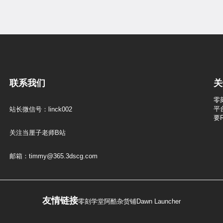
联系我们
关
零
平
站长微信号：linck002
要
关注当厘子老师B站
邮箱：timmy@365.3dscg.com
友情链接
零刻学堂
阿酷杂货铺
Dawn Launcher