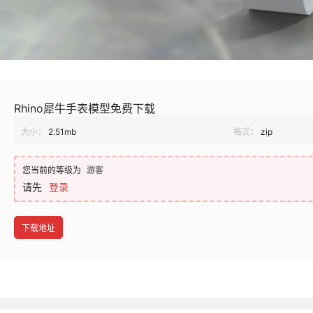
Rhino犀牛手表模型免费下载
大小：
2.51mb
格式：
zip
您当前的等级为
游客
请先
登录
下载地址