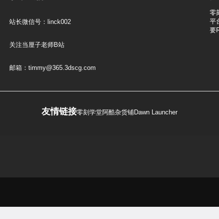
零
平
站长微信号：linck002
要
关注当厘子老师B站
邮箱：timmy@365.3dscg.com
友情链接
零刻学堂
阿酷杂货铺
Dawn Launcher