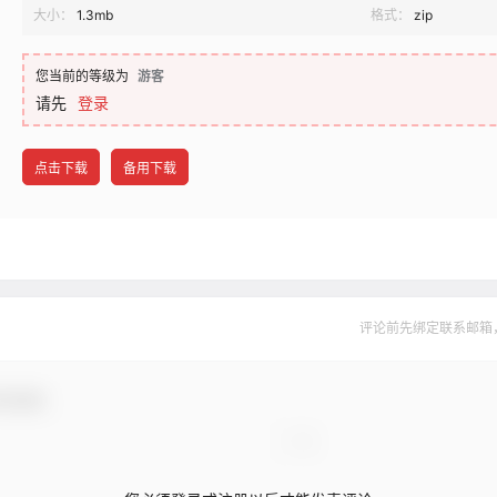
大小：
1.3mb
格式：
zip
您当前的等级为
游客
请先
登录
点击下载
备用下载
评论前先绑定联系邮箱
与互动！