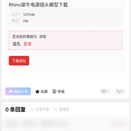
Rhino犀牛电源插头模型下载
大小：
1.01mb
格式：
zip
您当前的等级为
游客
请先
登录
下载地址
1
0
海报分享
收藏
举报
0 条回复
文章作者
管理员
A
M
欢迎您，新朋友，感谢参与互动！
确认修改