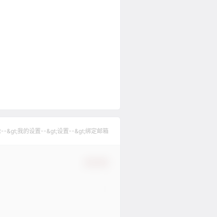
gt;我的设置--&gt;设置--&gt;绑定邮箱
确认修改