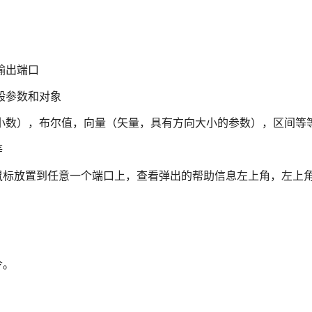
输出端口
般参数和对象
（小数），布尔值，向量（矢量，具有方向大小的参数），区间等
等
鼠标放置到任意一个端口上，查看弹出的帮助信息左上角，左上
。
令。