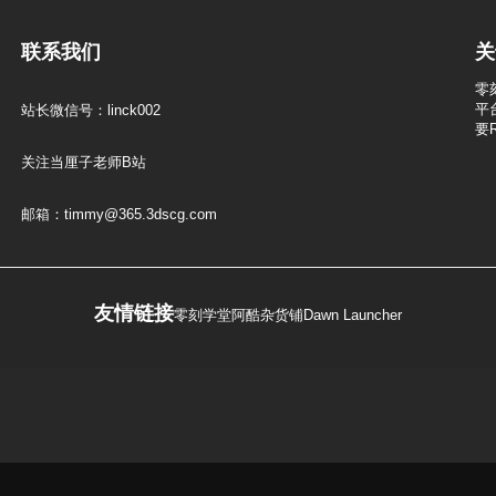
联系我们
关
零
平
站长微信号：linck002
要
关注当厘子老师B站
邮箱：timmy@365.3dscg.com
友情链接
零刻学堂
阿酷杂货铺
Dawn Launcher