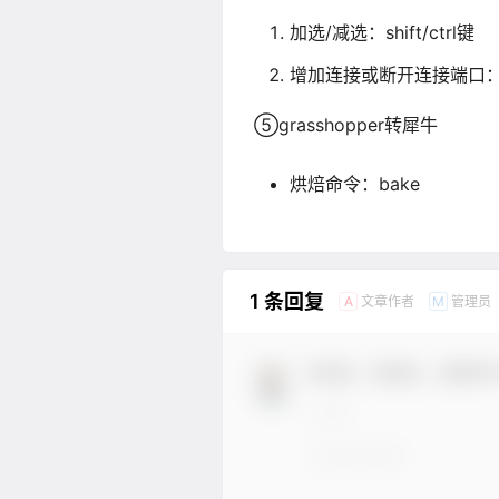
加选/减选：shift/ctrl键
增加连接或断开连接端口：hif
⑤grasshopper转犀牛
烘焙命令：bake
1 条回复
文章作者
管理员
A
M
欢迎您，新朋友，感谢参