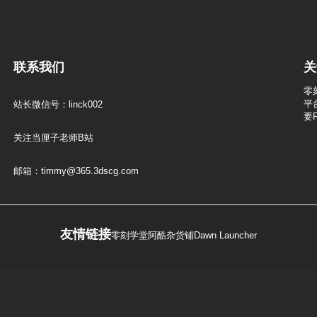
联系我们
关
零
平
站长微信号：linck002
要
关注当厘子老师B站
邮箱：timmy@365.3dscg.com
友情链接
零刻学堂
阿酷杂货铺
Dawn Launcher