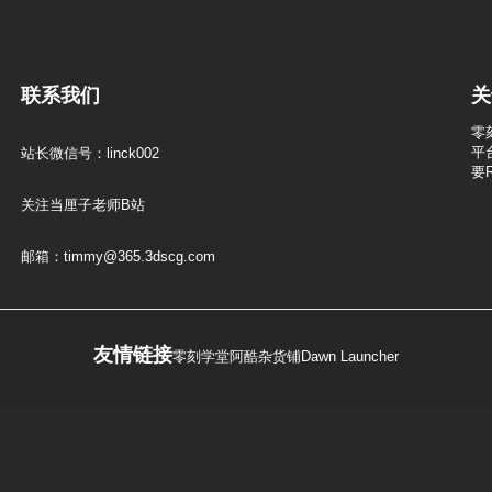
联系我们
关
零
平
站长微信号：linck002
要
关注当厘子老师B站
邮箱：timmy@365.3dscg.com
友情链接
零刻学堂
阿酷杂货铺
Dawn Launcher