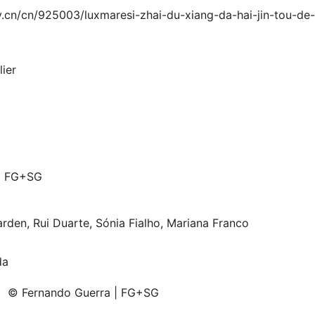
cn/cn/925003/luxmaresi-zhai-du-xiang-da-hai-jin-tou-de-
ier
| FG+SG
rden, Rui Duarte, Sónia Fialho, Mariana Franco
da
© Fernando Guerra | FG+SG