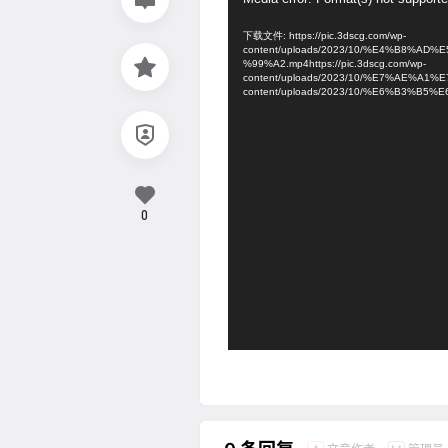
视
频
下载文件: https://pic.3dscg.com/wp-
播
content/uploads/2023/10/%E4%B8
放
%99%A2.mp4https://pic.3dscg.com/wp-
content/uploads/2023/10/%E7%AE%A1%
器
content/uploads/2023/10/%E6%B3%B5%
0