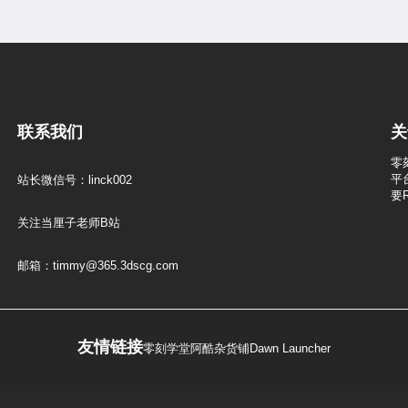
联系我们
关
零
平
站长微信号：linck002
要
关注当厘子老师B站
邮箱：timmy@365.3dscg.com
友情链接
零刻学堂
阿酷杂货铺
Dawn Launcher