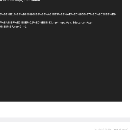
%AD%E5%B1%B1%E4%B8%89%E9%99%A2%E5%B2%AD%E5%8D%97%E5%8C%BB%E9
E7%BA%BF%E6%8E%92%E5%B8%83.mp4https://pic.3dscg.com/wp-
E6%88%BF.mp4?_=1