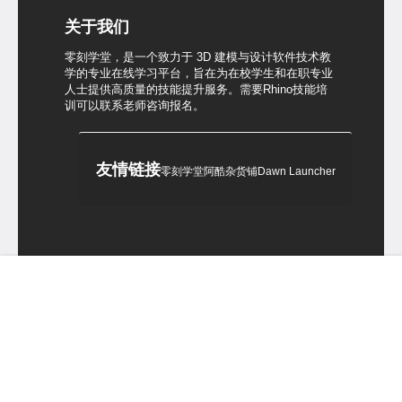
关于我们
零刻学堂，是一个致力于 3D 建模与设计软件技术教
学的专业在线学习平台，旨在为在校学生和在职专业
人士提供高质量的技能提升服务。需要Rhino技能培
训可以联系老师咨询报名。
友情链接
零刻学堂
阿酷杂货铺
Dawn Launcher
首页
犀牛课程
菜单
我的
Copyright © 2026
零刻学堂
粤ICP备15017566号
查询 9 次，耗时 0.0799 秒