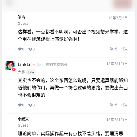
提交
笨鸟
13年7月2日
Guest
这样看，一点都看不明啊，可否出个视频想来学学，这
个用在建筑建模上感觉好强啊！
举报
回复
0
0
13年6月21日
LinkLi
A
M
零刻学堂站长
大学
Lv4
其实也不会的，这个东西怎么说呢，只要运算器能够知
道他们的作用，再做一个符合逻辑的思路，要做出东西
也不会很难的
举报
回复
0
0
小缇米
13年6月21日
Guest
理论简单，实际操作起来有点找不着头绪，要理清思