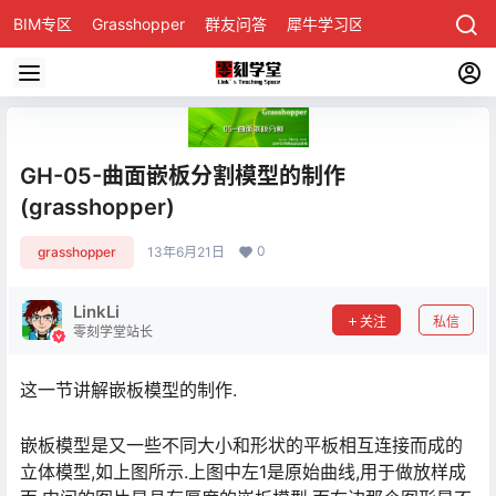
BIM专区
Grasshopper
群友问答
犀牛学习区
GH-05-曲面嵌板分割模型的制作
(grasshopper)
0
grasshopper
13年6月21日
LinkLi
关注
私信
零刻学堂站长
这一节讲解嵌板模型的制作.
嵌板模型是又一些不同大小和形状的平板相互连接而成的
立体模型,如上图所示.上图中左1是原始曲线,用于做放样成