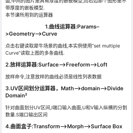
面,中间的图片是具有厚度的嵌板模型,而右边那个图形是不
带厚度的嵌板模型.
本节课所用到的运算器
1.曲线运算器:Params–
>Geometry–>Curve
点击右键读取犀牛场景的曲线,本实例使用”set multiple
Curve”读取上图的多条曲线.
2.放样运算器:Surface–>Freeform–>Loft
放样命令,注意放样的曲线必须是线性列表数据
3.UV区间划分运算器，Math–>domain–>Divide
Domain²
针对曲面划分UV区间,I端口输入曲面,U和V输入纵横的分割
数量.S端口输出区间
4.曲面盒子:Transform–>Morph–>Surface Box