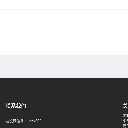
联系我们
关
零
平
站长微信号：linck002
要