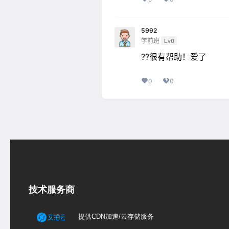
5992
学前班
Lv0
??很有帮助！爱了
0
0
技术服务商
提供CDN加速/云存储服务