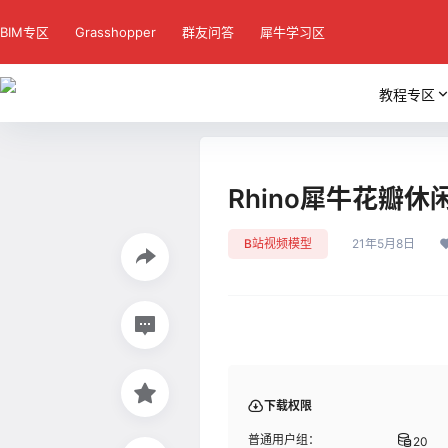
BIM专区
Grasshopper
群友问答
犀牛学习区
教程专区
Rhino犀牛花瓣
B站视频模型
21年5月8日
下载权限
普通用户组：
20