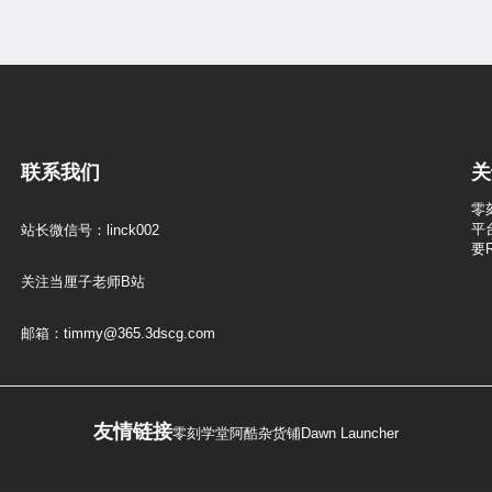
联系我们
关
零
平
站长微信号：linck002
要
关注当厘子老师B站
邮箱：timmy@365.3dscg.com
友情链接
零刻学堂
阿酷杂货铺
Dawn Launcher