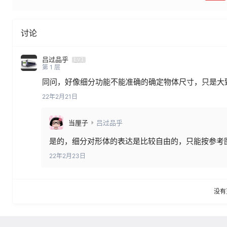
讨论
吕过品乎
Lv1
第
1
层
同问，好像细分功能不能准确的确定物体尺寸，只是大
22年2月21日
当厘子
吕过品乎
是的，细分对形体的表达是比较自由的，只能按参考
22年2月23日
没有