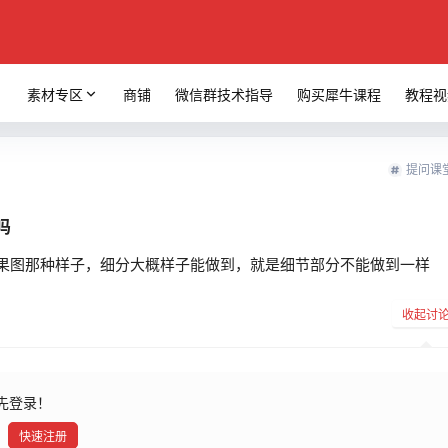
素材专区
商铺
微信群技术指导
购买犀牛课程
教程视
提问课
吗
果图那种样子，细分大概样子能做到，就是细节部分不能做到一样
收起讨
先登录！
快速注册
发布