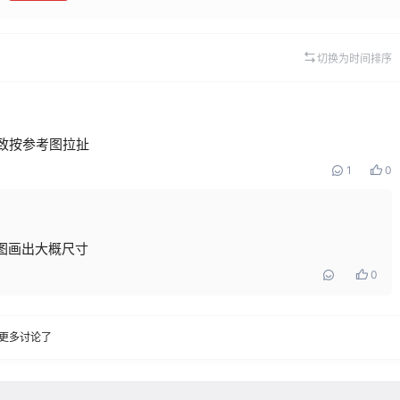
切换为时间排序
致按参考图拉扯
1
0
图画出大概尺寸
0
更多讨论了