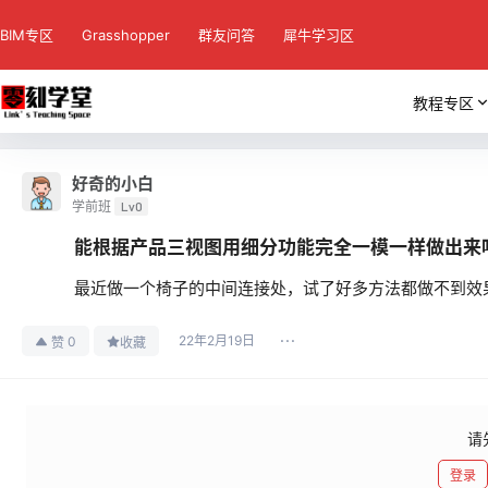
BIM专区
Grasshopper
群友问答
犀牛学习区
教程专区
好奇的小白
学前班
Lv0
能根据产品三视图用细分功能完全一模一样做出来
最近做一个椅子的中间连接处，试了好多方法都做不到效
22年2月19日
0
赞
收藏
请
登录