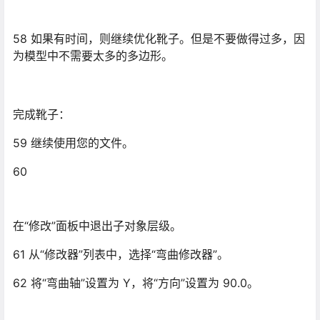
61 从“修改器”列表中，选择“弯曲修改器”。
62 将“弯曲轴”设置为 Y，将“方向”设置为 90.0。
63 调整“弯曲角度”，使靴子与参考图像吻合。-17 到 -18
度的角度值应该足够了。还可以稍微旋转顶视口中的靴
子。
64 将对象重命名为 Boot-Right。
镜像靴子：
65 继续使用您的文件。
66 右键单击“前”视口以激活它。