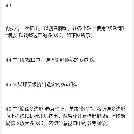
45 为脚踝层级挤出选定的多边形。
46 在“编辑多边形”卷展栏上，单击“倒角”。将所选多边形
向上托拽以执行规则挤出，然后放开鼠标键稍微向上移动
鼠标以放大多边形。密切注意视口中的参考图像。
大部分工作已完成，但仍然需要优化靴子以使其更美观。
优化靴子：
47 继续使用您的文件。
48
在“选择”卷展栏上，单击“边”。
49 在透视视口中，选择其中一条靠近拇指球或脚趾的垂直