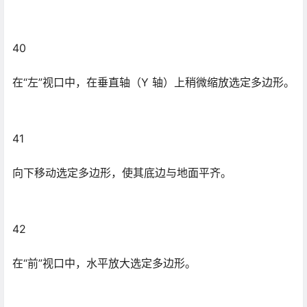
42
在“前”视口中，水平放大选定多边形。
43
再执行一次挤出，以创建脚趾。在各个轴上使用“移动”和
“缩放”以调整选定的多边形，如下图所示。
44 在“顶”视口中，选择脚部顶部的多边形。