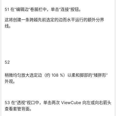
53 在“透视”视口中，单击两次 ViewCube 向左或向右箭头
查看套管背面。
54 选择靴子后面的顶边。
55 按住 Ctrl 键，然后单击“环形”工具的下微调器。每次单
击时，都会围绕该环形选定一条附加的边。继续单击，直
到选定靴子后侧向下运行的所有水平边。
56 在“编辑边”卷展栏上，单击“连接”。
会有一条新的垂直分界线，穿过先前选定的边。