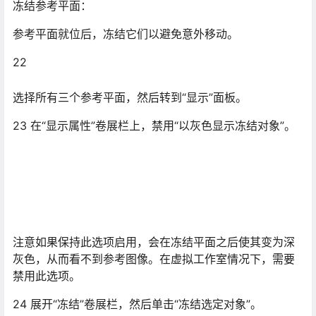
22
选择所有三个参考平面，然后转到“显示”面板。
23 在“显示属性”卷展栏上，禁用“以灰色显示冻结对象”。
注意如果保持此选项启用，会在冻结平面之后使其变为深
灰色，从而看不到参考图像。在虚拟工作室情况下，需要
禁用此选项。
24 展开“冻结”卷展栏，然后单击“冻结选定对象”。
25 保存您的文件，将其命名为 My_Virtual_Studio.max。
下一节
创建靴子
在本课程中，通过使用简单长方体基本体为直升机飞行员
创建靴子。然后将该长方体转换为“可编辑的多边形”格式，