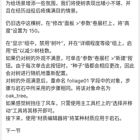
为给场景增添一些氛围，我们将使树表现出矮小不堪、并
且在经历战役后疮痍满目的情景。
仍旧选中这棵树，在“修改”面板 >“参数”卷展栏上，将“高
度”设置为 150。
在“显示”组中，禁用“树叶”，并在“详细程度等级”组上，启
用“低”以减少树枝数。
如果仍对树的外观不满意，可单击“参数”卷展栏 >“新建”按
钮。由于每次单击此按钮时，“种子”值都会相应更改，因此
会对树进行随机地重新配置。
对树的外观满意后，重命名 foliage01 字段中的对象，步
骤与岩石中所采用的步骤相同。将该对象命名为
oak_tree。
如果感觉树挡住了风车，只需使用主工具栏上的“选择并移
动”工具将其移开即可。
接下来，使用“材质编辑器将”将某种材质应用于岩石。
下一节