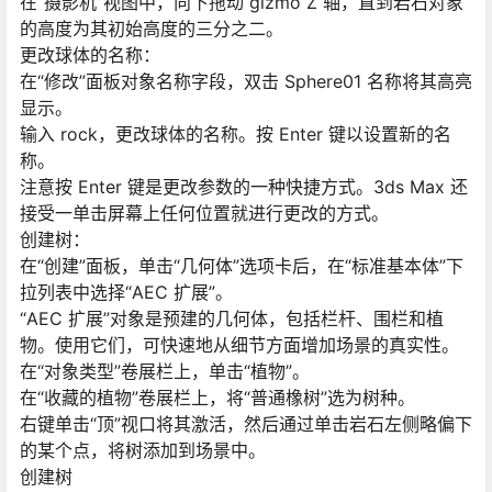
在“摄影机”视图中，向下拖动 gizmo Z 轴，直到岩石对象
的高度为其初始高度的三分之二。
更改球体的名称：
在“修改”面板对象名称字段，双击 Sphere01 名称将其高亮
显示。
输入 rock，更改球体的名称。按 Enter 键以设置新的名
称。
注意按 Enter 键是更改参数的一种快捷方式。3ds Max 还
接受一单击屏幕上任何位置就进行更改的方式。
创建树：
在“创建”面板，单击“几何体”选项卡后，在“标准基本体”下
拉列表中选择“AEC 扩展”。
“AEC 扩展”对象是预建的几何体，包括栏杆、围栏和植
物。使用它们，可快速地从细节方面增加场景的真实性。
在“对象类型”卷展栏上，单击“植物”。
在“收藏的植物”卷展栏上，将“普通橡树”选为树种。
右键单击“顶”视口将其激活，然后通过单击岩石左侧略偏下
的某个点，将树添加到场景中。
创建树