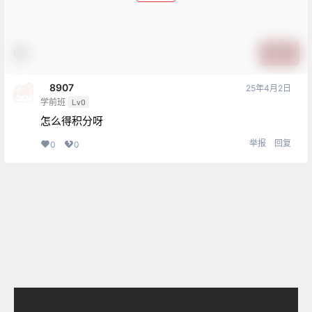
提交
ㅤ8907
25年4月2日
学前班
Lv0
怎么得积分呀
举报
回复
0
0