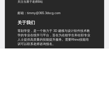
关注当厘子老师B站
邮箱：timmy@365.3dscg.com
关于我们
零刻学堂，是一个致力于 3D 建模与设计软件技术教
学的专业在线学习平台，旨在为在校学生和在职专业
人士提供高质量的技能提升服务。需要Rhino技能培
训可以联系老师咨询报名。
首页
犀牛课程
菜单
我的
友情链接
零刻学堂
阿酷杂货铺
Dawn Launcher
Copyright © 2026
零刻学堂
粤ICP备15017566号