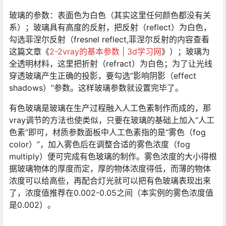
玻璃的参数：表面色为白色（其实这里任何颜色都没有关
系）；玻璃具有高度的反射，把反射（reflect）为白色，
勾选菲涅尔反射（fresnel reflect,菲涅尔反射的内容查看
这篇文章《
2-2vray的基本参数 | 3d学习网
》）；玻璃为
全透明材料，这里把折射（refract）为白色；为了让光线
穿透玻璃产生正确的投影，要勾选“影响阴影（effect
shadows）”参数。这样玻璃参数就设置完毕了。
有色玻璃是玻璃在生产过程融入人工色素制作而成的，那
vray调节的方法也使类似，只要在玻璃的基础上加入“人工
色素”即可，材质参数面板中人工色素指的是“雾色（fog
color）”，加入雾色后在调整合适的雾色浓度（fog
multiply）便可完成有色玻璃的制作。雾色浓度的大小得根
据玻璃物体的厚度而定，厚的物体浓度得低，而薄的物体
浓度可以给高些，再配合灯光就可以把有色玻璃表现出来
了，浓度值推荐在0.002-0.05之间（本实例的雾色浓度值
是0.002）。