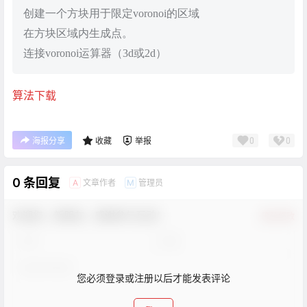
创建一个方块用于限定voronoi的区域
在方块区域内生成点。
连接voronoi运算器（3d或2d）
算法下载
0
0
海报分享
收藏
举报
0 条回复
文章作者
管理员
A
M
欢迎您，新朋友，感谢参与互动！
确认修改
您必须登录或注册以后才能发表评论