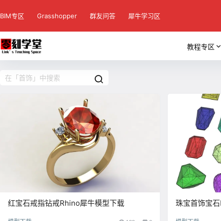
BIM专区
Grasshopper
群友问答
犀牛学习区
教程专区
红宝石戒指钻戒Rhino犀牛模型下载
珠宝首饰宝石R