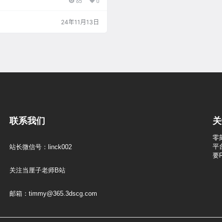
65
0
24年11月13日
联系我们
关
零
平
站长微信号：linck002
要
关注当厘子老师B站
邮箱：timmy@365.3dscg.com