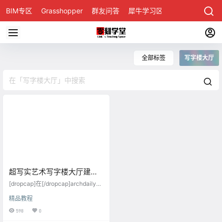
BIM专区
Grasshopper
群友问答
犀牛学习区
全部标签
写字楼大厅
超写实艺术写字楼大厅建模
与渲染后期3d教程技法
[dropcap]在[/dropcap]archdaily上
看到怎么一个挺不错的设计项目
精品教程
（下图），从照片上看不论从灯光
效果，还是材质质感都非常值得用3
598
0
dsmax重新表现出来，只是这个项