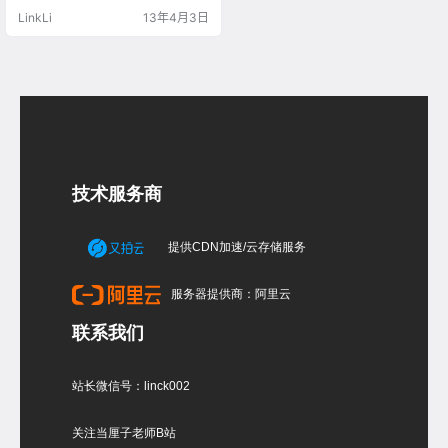
目只有一张照片资料，我们如果要
LinkLi
13年4月3日
再3dsmax中还原其本来面貌，必须
借助其他的软件测算出它的尺度和
透视。这次我介绍一种用cad利用图
片绘制“平立面”图的方法，而且该方
法的可行性和准确性在效果图制作
上是非常之高的。 先来…
技术服务商
提供CDN加速/云存储服务
服务器提供商：阿里云
联系我们
站长微信号：linck002
关注当厘子老师B站