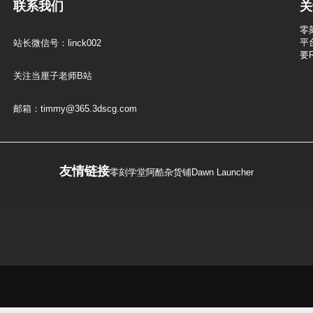
联系我们
关
零
平
站长微信号：linck002
要
关注当厘子老师B站
邮箱：timmy@365.3dscg.com
友情链接
零刻学堂
阿酷杂货铺
Dawn Launcher