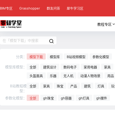
BIM专区
Grasshopper
群友问答
犀牛学习区
教程专区
分类：
模型下载
模型库
B站视频模型
参数化模型
模型库模型：
全部
建筑设计
数码电子
家用电器
家具
头盔面具
乐器
无人机
动漫人物场景
用品
B站教程模
全部
家具
珠宝
产品
建筑
灯具
玩
型：
参数化模型：
全部
gh珠宝
gh容器
gh灯具
gh摆件