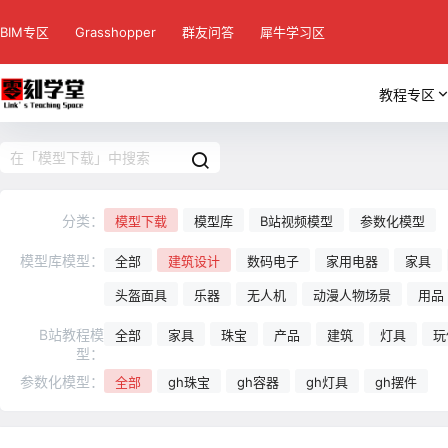
BIM专区
Grasshopper
群友问答
犀牛学习区
教程专区
分类：
模型下载
模型库
B站视频模型
参数化模型
模型库模型：
全部
建筑设计
数码电子
家用电器
家具
头盔面具
乐器
无人机
动漫人物场景
用品
B站教程模
全部
家具
珠宝
产品
建筑
灯具
玩
型：
参数化模型：
全部
gh珠宝
gh容器
gh灯具
gh摆件