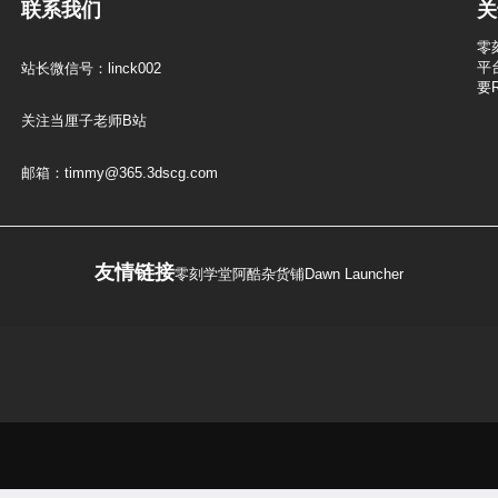
联系我们
关
零
平
站长微信号：linck002
要
关注当厘子老师B站
邮箱：timmy@365.3dscg.com
友情链接
零刻学堂
阿酷杂货铺
Dawn Launcher